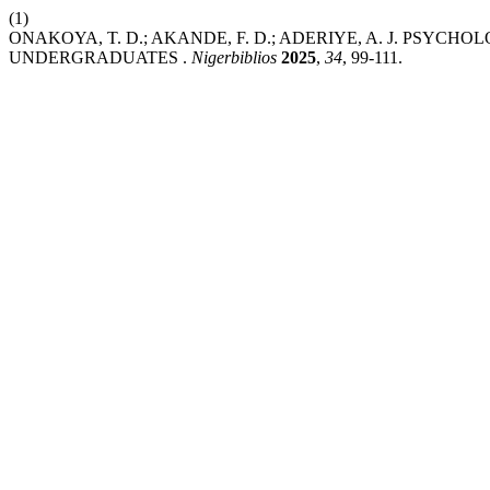
(1)
ONAKOYA, T. D.; AKANDE, F. D.; ADERIYE, A. J. PSY
UNDERGRADUATES .
Nigerbiblios
2025
,
34
, 99-111.